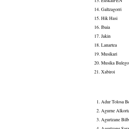
EuskalPEN
Galtzagorri
Hik Hasi
Ibaia
Jakin
Lanartea
Musikari
Musika Bulego
Xabiroi
Adur Tolosa Ber
Agurne Alkorta
Agurtzane Bilba
Agurtzane Saras