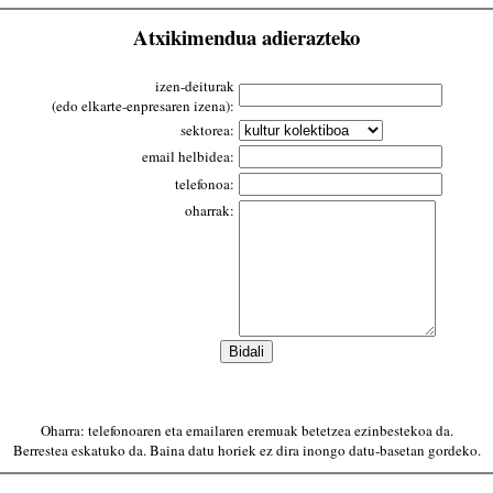
Atxikimendua adierazteko
izen-deiturak
(edo elkarte-enpresaren izena):
sektorea:
email helbidea:
telefonoa:
oharrak:
Oharra: telefonoaren eta emailaren eremuak betetzea ezinbestekoa da.
Berrestea eskatuko da. Baina datu horiek ez dira inongo datu-basetan gordeko.