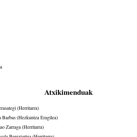
a
Atxikimenduak
asategi (Herritarra)
 Barbas (Hezkuntza Eragilea)
o Zarraga (Herritarra)
ola Bereziartua (Herritarra)