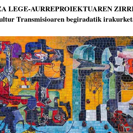
A LEGE-AURREPROIEKTUAREN ZIRR
ltur Transmisioaren begiradatik irakurket