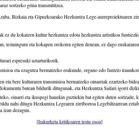
araz sortzeko grina transmititzea.
ba, Bizkaia eta Gipuzkoarako Hezkuntza Lege-aurreproiektuaren zirr
 ez du kokatzen kultur hezkuntza edota hezkuntza artistikoa funtsezko 
n, testuinguru eta kokapen orokorra egiten denean, ez dago euskararen 
.
urari espresuki uztarturikorik.
smisioa eta ezagutza bermatzeko erakunde, organo edo funtzio iraunkorr
 eta bere kulturaren transmisioa bermatzeko oinarriak ezartzeko bide
dokumentu batean bildurik ditugunak, eta Hezkuntza Sailari igorri dizk
, oinarri eta ikuspegi hauekin guztiekin bat egiten duten sortzaile, ku
 bildu nahi ditugu Hezkuntza Legearen zirriborroa Legebiltzarrean ezt
na izan dezagun.
[Irakurketa kritikoaren testu osoa]