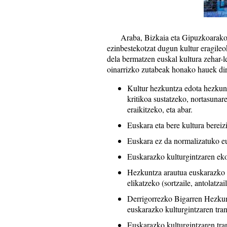
Araba, Bizkaia eta Gipuzkoarako Hez
ezinbestekotzat dugun kultur eragileo
dela bermatzen euskal kultura zehar-l
oinarrizko zutabeak honako hauek dir
Kultur hezkuntza edota hezkuntz
kritikoa sustatzeko, nortasunar
eraikitzeko, eta abar.
Euskara eta bere kultura bereizi
Euskara ez da normalizatuko eu
Euskarazko kulturgintzaren eko
Hezkuntza arautua euskarazko e
elikatzeko (sortzaile, antolatza
Derrigorrezko Bigarren Hezkunt
euskarazko kulturgintzaren tra
Euskarazko kulturgintzaren tran