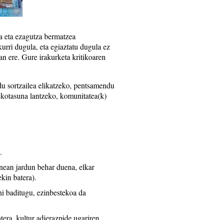
 eta ezagutza bermatzea
urri dugula, eta egiaztatu dugula ez
an ere. Gure irakurketa kritikoaren
du sortzailea elikatzeko, pentsamendu
tekotasuna lantzeko, komunitatea(k)
.
nean jardun behar duena, elkar
ekin batera).
i baditugu, ezinbestekoa da
tera, kultur adierazpide ugariren