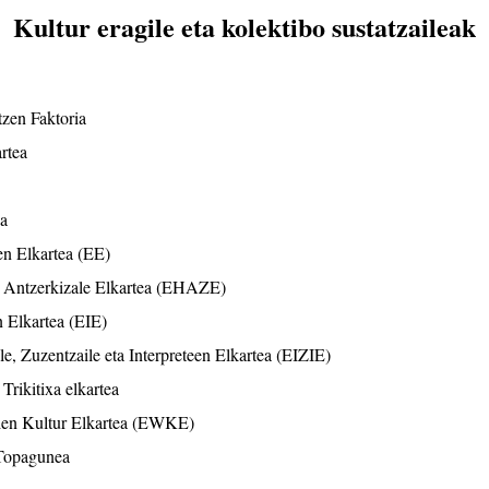
Kultur eragile eta kolektibo sustatzaileak
tzen Faktoria
rtea
a
en Elkartea (EE)
 Antzerkizale Elkartea (EHAZE)
 Elkartea (EIE)
ile, Zuzentzaile eta Interpreteen Elkartea (EIZIE)
Trikitixa elkartea
ien Kultur Elkartea (EWKE)
 Topagunea