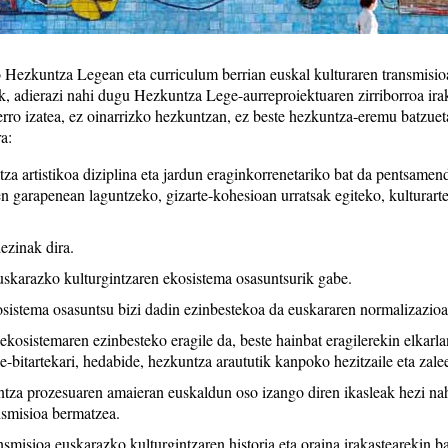
kuntza Legean eta curriculum berrian euskal kulturaren transmisioa
k, adierazi nahi dugu Hezkuntza Lege-aurreproiektuaren zirriborroa irak
erro izatea, ez oinarrizko hezkuntzan, ez beste hezkuntza-eremu batzuet
a:
a artistikoa diziplina eta jardun eraginkorrenetariko bat da pentsamen
en garapenean laguntzeko, gizarte-kohesioan urratsak egiteko, kulturar
ezinak dira.
skarazko kulturgintzaren ekosistema osasuntsurik gabe.
sistema osasuntsu bizi dadin ezinbestekoa da euskararen normalizazioa
kosistemaren ezinbesteko eragile da, beste hainbat eragilerekin elkarla
ile-bitartekari, hedabide, hezkuntza araututik kanpoko hezitzaile eta zale
za prozesuaren amaieran euskaldun oso izango diren ikasleak hezi nah
nsmisioa bermatzea.
smisioa euskarazko kulturgintzaren historia eta oraina irakastearekin ba